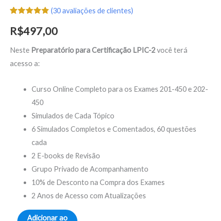
(
30
avaliações de clientes)
Avaliado
30
como
4.97
R$
497,00
de 5, com
baseado
em
Neste
Preparatório para Certificação LPIC-2
você terá
avaliações
de clientes
acesso a:
Curso Online Completo para os Exames 201-450 e 202-
450​
Simulados de Cada Tópico
6 Simulados Completos e Comentados, 60 questões
cada​
2 E-books de Revisão​
Grupo Privado de Acompanhamento​
10% de Desconto na Compra dos Exames​
2 Anos de Acesso com Atualizações
Adicionar ao