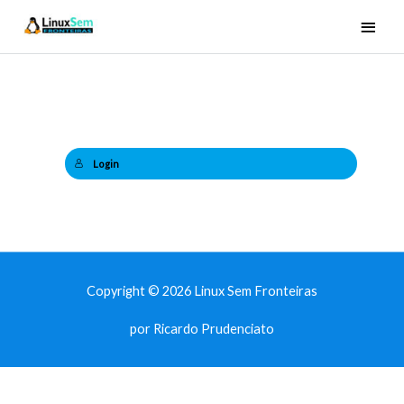
Ir
Men
para
princ
o
conteúdo
Login
Copyright © 2026 Linux Sem Fronteiras
por Ricardo Prudenciato