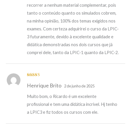
recorrer a nenhum material complementar, pois
tanto o conteúdo quanto os simulados cobrem,
na minha opinião, 100% dos temas exigidos nos
exames. Com certeza adquirirei o curso da LPIC-
3 futuramente, devido à excelente qualidade e
didática demonstradas nos dois cursos que já
comprei dele, tanto da LPIC-1 quanto da LPIC-2.
Avaliação
5
Henrique Brito
de 5
2 de junho de 2025
Muito bom, o Ricardo é um excelente
profissional e tem uma didática incrível. Hj tenho
a LPIC3 e fiz todos os cursos com ele.