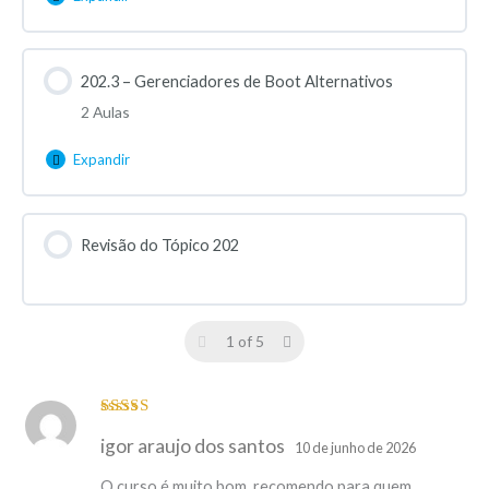
202.3 – Gerenciadores de Boot Alternativos
2 Aulas
Expandir
Revisão do Tópico 202
1 of 5
Avaliação
5
igor araujo dos santos
de 5
10 de junho de 2026
O curso é muito bom, recomendo para quem