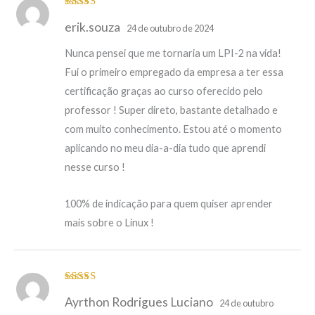
Avaliação
5
erik.souza
de 5
24 de outubro de 2024
Nunca pensei que me tornaria um LPI-2 na vida!
Fui o primeiro empregado da empresa a ter essa
certificação graças ao curso oferecido pelo
professor ! Super direto, bastante detalhado e
com muito conhecimento. Estou até o momento
aplicando no meu dia-a-dia tudo que aprendi
nesse curso !
100% de indicação para quem quiser aprender
mais sobre o Linux !
Avaliação
5
Ayrthon Rodrigues Luciano
de 5
24 de outubro