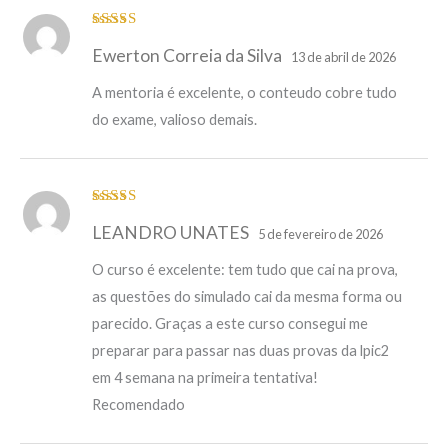
Avaliação
5
Ewerton Correia da Silva
de 5
13 de abril de 2026
A mentoria é excelente, o conteudo cobre tudo
do exame, valioso demais.
Avaliação
5
LEANDRO UNATES
de 5
5 de fevereiro de 2026
O curso é excelente: tem tudo que cai na prova,
as questões do simulado cai da mesma forma ou
parecido. Graças a este curso consegui me
preparar para passar nas duas provas da lpic2
em 4 semana na primeira tentativa!
Recomendado