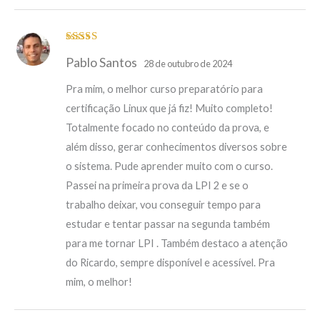
Avaliação
5
Pablo Santos
de 5
28 de outubro de 2024
Pra mim, o melhor curso preparatório para
certificação Linux que já fiz! Muito completo!
Totalmente focado no conteúdo da prova, e
além disso, gerar conhecimentos diversos sobre
o sistema. Pude aprender muito com o curso.
Passei na primeira prova da LPI 2 e se o
trabalho deixar, vou conseguir tempo para
estudar e tentar passar na segunda também
para me tornar LPI . Também destaco a atenção
do Ricardo, sempre disponível e acessível. Pra
mim, o melhor!