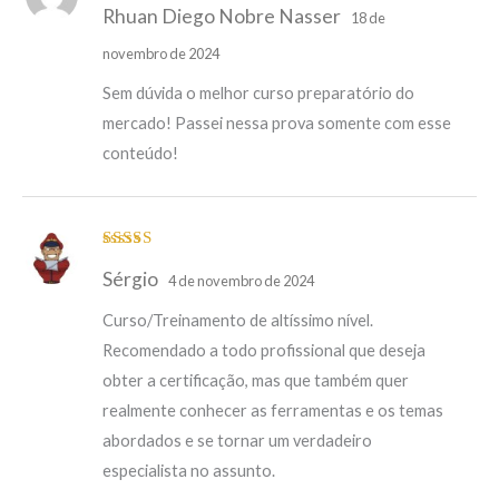
Rhuan Diego Nobre Nasser
de 5
18 de
novembro de 2024
Sem dúvida o melhor curso preparatório do
mercado! Passei nessa prova somente com esse
conteúdo!
Avaliação
5
Sérgio
de 5
4 de novembro de 2024
Curso/Treinamento de altíssimo nível.
Recomendado a todo profissional que deseja
obter a certificação, mas que também quer
realmente conhecer as ferramentas e os temas
abordados e se tornar um verdadeiro
especialista no assunto.