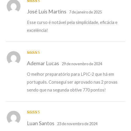
Avaliação
5
José Luís Martins
de 5
7 de janeiro de 2025
Esse curso é notável pela simplicidade, eficácia e
excelência!
Avaliação
5
Ademar Lucas
de 5
29 de novembro de 2024
O melhor preparatório para LPIC-2 que há em
português. Consegui ser aprovado nas 2 provas
sendo que na segunda obtive 770 pontos!
Avaliação
5
Luan Santos
de 5
23 de novembro de 2024