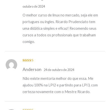
outubro de 2024
O melhor curso de linux no mercado, seja ele em
portugues ou ingles. Ricardo Prudenciato tem
uma didática simples e eficaz! Recomendo seus
cursos a todos os profissionais que trabalham
comigo.
Avaliação
5
Anderson
de 5
24 de outubro de 2024
Não existe mentoria melhor do que essa. Me
ajudou 100% na LPI2 e partindo para LPI3, com
certeza novamente com o Mestre Ricardo.