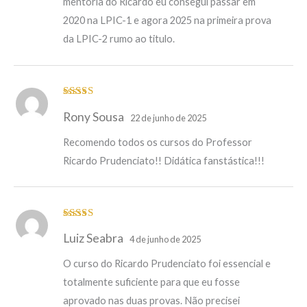
mentoria do Ricardo eu consegui passar em
2020 na LPIC-1 e agora 2025 na primeira prova
da LPIC-2 rumo ao titulo.
Avaliação
5
Rony Sousa
de 5
22 de junho de 2025
Recomendo todos os cursos do Professor
Ricardo Prudenciato!! Didática fanstástica!!!
Avaliação
5
Luiz Seabra
de 5
4 de junho de 2025
O curso do Ricardo Prudenciato foi essencial e
totalmente suficiente para que eu fosse
aprovado nas duas provas. Não precisei