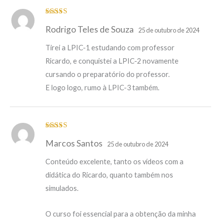
Avaliação
5
Rodrigo Teles de Souza
de 5
25 de outubro de 2024
Tirei a LPIC-1 estudando com professor
Ricardo, e conquistei a LPIC-2 novamente
cursando o preparatório do professor.
E logo logo, rumo à LPIC-3 também.
Avaliação
5
Marcos Santos
de 5
25 de outubro de 2024
Conteúdo excelente, tanto os vídeos com a
didática do Ricardo, quanto também nos
simulados.
O curso foi essencial para a obtenção da minha