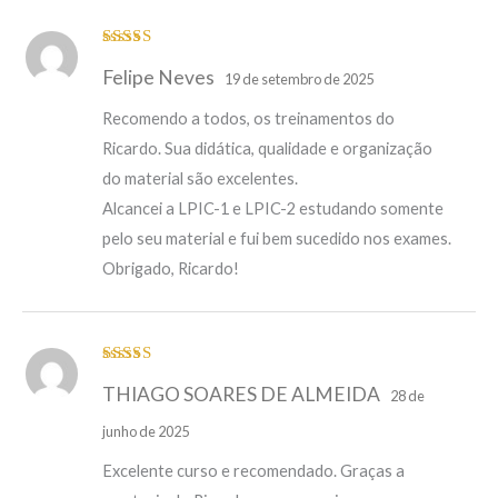
Avaliação
5
Felipe Neves
de 5
19 de setembro de 2025
Recomendo a todos, os treinamentos do
Ricardo. Sua didática, qualidade e organização
do material são excelentes.
Alcancei a LPIC-1 e LPIC-2 estudando somente
pelo seu material e fui bem sucedido nos exames.
Obrigado, Ricardo!
Avaliação
5
THIAGO SOARES DE ALMEIDA
de 5
28 de
junho de 2025
Excelente curso e recomendado. Graças a