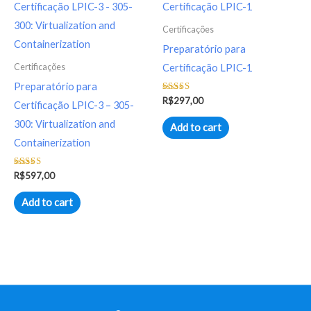
Certificações
Preparatório para
Certificações
Certificação LPIC-1
Preparatório para
Avaliação
R$
297,00
Certificação LPIC-3 – 305-
4.98
de 5
300: Virtualization and
Add to cart
Containerization
Avaliação
R$
597,00
5.00
de 5
Add to cart