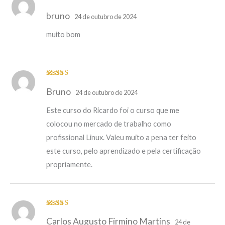
Avaliação
bruno
4
de 5
24 de outubro de 2024
muito bom
Avaliação
5
Bruno
de 5
24 de outubro de 2024
Este curso do Ricardo foi o curso que me
colocou no mercado de trabalho como
profissional Linux. Valeu muito a pena ter feito
este curso, pelo aprendizado e pela certificação
propriamente.
Avaliação
5
Carlos Augusto Firmino Martins
de 5
24 de