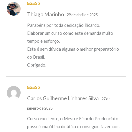
Avaliação
5
Thiago Marinho
de 5
29 de abril de 2025
Parabéns por toda dedicação Ricardo.
Elaborar um curso como este demanda muito
tempo e esforço.
Este é sem dúvida alguma o melhor preparatório
do Brasil.
Obrigado.
Avaliação
5
Carlos Guilherme Linhares Silva
de 5
27 de
janeiro de 2025
Curso excelente, o Mestre Ricardo Prudenciato
possui uma ótima didática e conseguiu fazer com