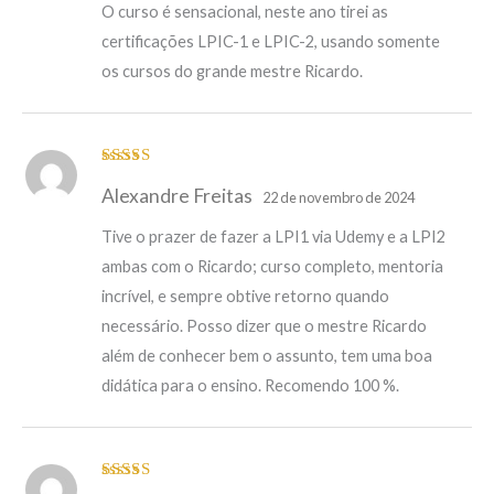
O curso é sensacional, neste ano tirei as
certificações LPIC-1 e LPIC-2, usando somente
os cursos do grande mestre Ricardo.
Avaliação
5
Alexandre Freitas
de 5
22 de novembro de 2024
Tive o prazer de fazer a LPI1 via Udemy e a LPI2
ambas com o Ricardo; curso completo, mentoria
incrível, e sempre obtive retorno quando
necessário. Posso dizer que o mestre Ricardo
além de conhecer bem o assunto, tem uma boa
didática para o ensino. Recomendo 100 %.
Avaliação
5