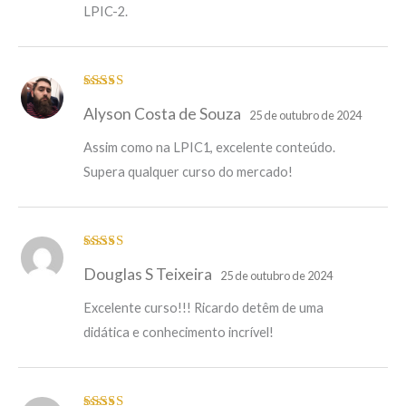
LPIC-2.
Avaliação
5
Alyson Costa de Souza
de 5
25 de outubro de 2024
Assim como na LPIC1, excelente conteúdo.
Supera qualquer curso do mercado!
Avaliação
5
Douglas S Teixeira
de 5
25 de outubro de 2024
Excelente curso!!! Ricardo detêm de uma
didática e conhecimento incrível!