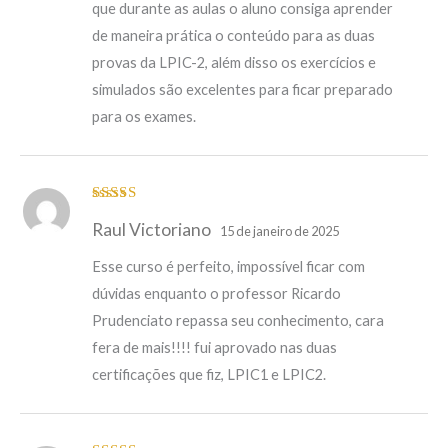
que durante as aulas o aluno consiga aprender
de maneira prática o conteúdo para as duas
provas da LPIC-2, além disso os exercícios e
simulados são excelentes para ficar preparado
para os exames.
Avaliação
5
Raul Victoriano
de 5
15 de janeiro de 2025
Esse curso é perfeito, impossível ficar com
dúvidas enquanto o professor Ricardo
Prudenciato repassa seu conhecimento, cara
fera de mais!!!! fui aprovado nas duas
certificações que fiz, LPIC1 e LPIC2.